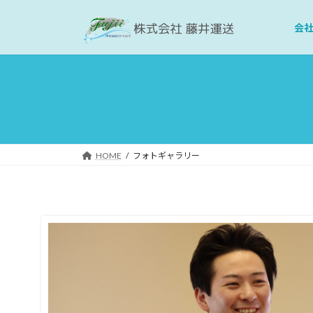
コ
ナ
ン
ビ
会
テ
ゲ
ン
ー
ツ
シ
へ
ョ
ス
ン
キ
に
ッ
移
HOME
フォトギャラリー
プ
動