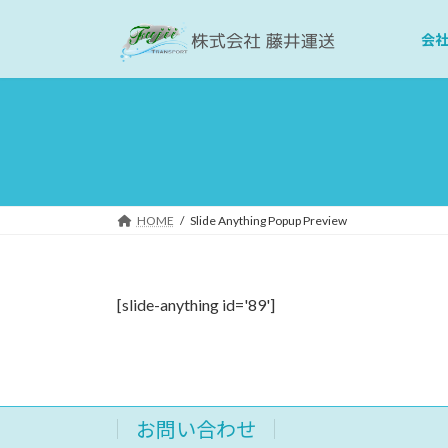
コ
ナ
ン
ビ
会
テ
ゲ
ン
ー
ツ
シ
へ
ョ
ス
ン
キ
に
ッ
移
HOME
Slide Anything Popup Preview
プ
動
[slide-anything id='89']
お問い合わせ